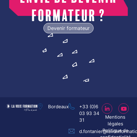
formateur ?
Devenir formateur
Bordeaux
+33 (0)6
03 93 34
Mentions
31
légales
Politique de
d.fontanier@lavoixformati