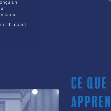
conçu un
sur
eillance.
ment d’impact
Ce que
appren