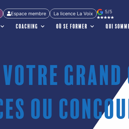
5/5
Espace membre
La licence La Voix
Coaching
Où se former
Qui somm
 votre Grand 
es ou concou