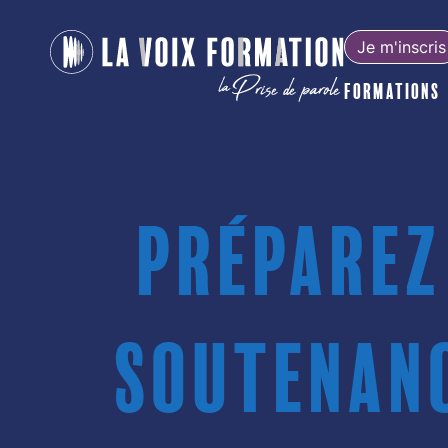
Je m'inscris
Formations
Préparez
soutenanc