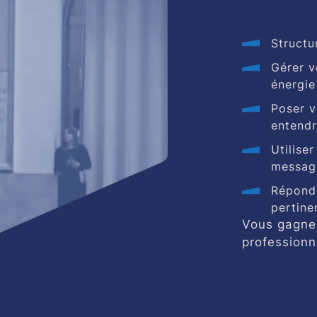
Structu
Gérer v
énergie
Poser v
entend
Utilise
messag
Répondr
pertine
Vous gagnez
professionn