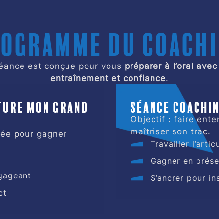
ogramme du coach
éance est conçue pour vous
préparer à l’oral ave
entraînement et confiance
.
cture mon grand
Séance coachin
Objectif : faire ent
maîtriser son trac.
urée pour gagner
Travailler l’artic
Gagner en prése
ngageant
S’ancrer pour in
ct