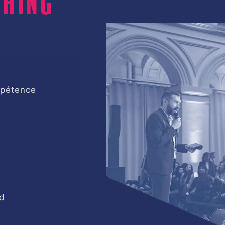
mpétence
nd