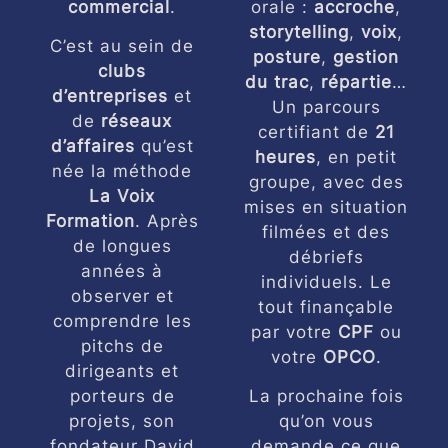
commercial
.
orale :
accroche
,
storytelling
,
voix
,
C’est au sein de
posture
,
gestion
clubs
du trac
,
répartie
…
d’entreprises
et
Un parcours
de
réseaux
certifiant de
21
d’affaires
qu’est
heures
, en petit
née la méthode
groupe, avec des
La Voix
mises en situation
Formation
. Après
filmées et des
de longues
débriefs
années à
individuels. Le
observer et
tout finançable
comprendre les
par votre
CPF
ou
pitchs de
votre
OPCO
.
dirigeants et
porteurs de
La prochaine fois
projets, son
qu’on vous
fondateur David
demande ce que